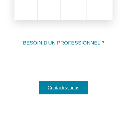
BESOIN D'UN PROFESSIONNEL ?
FAITES APPEL À ACTILAM
En choisissant Actilam pour vos
découpes laser
métal
, vous bénéficiez d’un
savoir-faire français
reconnu
, d’une
qualité irréprochable
et d’un
partenariat durable
avec une équipe capable de
vous accompagner dans tous vos projets industriels.
Contactez-nous