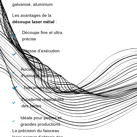
galvanisé, aluminium
Les avantages de la
découpe laser métal
:
Découpe fine et ultra
précise
Vitesse d’exécution
rapide
Aucune reprise
d’usinage nécessaire
Tolérances serrées
Excellente répétabilité
des séries
Idéale pour petites et
grandes productions
La précision du faisceau