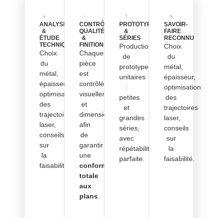
ANALYSE
CONTRÔLE
PROTOTYPAGE
SAVOIR-
&
QUALITÉ
&
FAIRE
ÉTUDE
&
SÉRIES
RECONNU
TECHNIQUE
FINITIONS
Production
Choix
Choix
Chaque
de
du
du
pièce
prototypes
métal,
métal,
est
unitaires
épaisseur,
épaisseur,
contrôlée
:
optimisation
optimisation
visuellement
petites
des
des
et
et
trajectoires
trajectoires
dimensionnellement,
grandes
laser,
laser,
afin
séries,
conseils
conseils
de
avec
sur
sur
garantir
répétabilité
la
la
une
parfaite.
faisabilité.
faisabilité.
conformité
totale
aux
plans
.