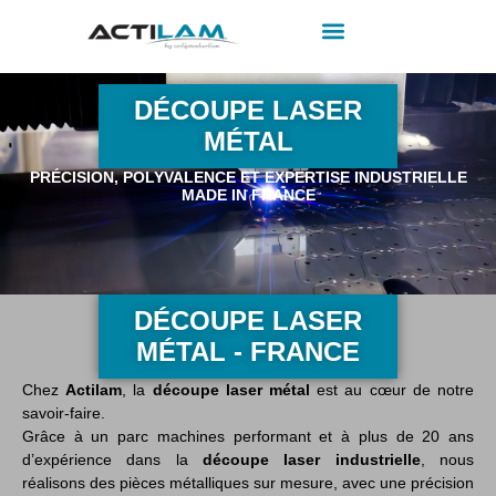
DÉCOUPE LASER
MÉTAL
PRÉCISION, POLYVALENCE ET EXPERTISE INDUSTRIELLE
MADE IN FRANCE
DÉCOUPE LASER
MÉTAL - FRANCE
Chez
Actilam
, la
découpe laser métal
est au cœur de notre
savoir-faire.
Grâce à un parc machines performant et à plus de 20 ans
d’expérience dans la
découpe laser industrielle
, nous
réalisons des pièces métalliques sur mesure, avec une précision